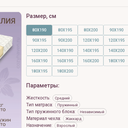
Размер, см
80X190
80X195
80X200
90X190
90X195
90X200
120X190
120X195
120X200
140X190
140X195
140X200
160X190
160X195
160X200
180X190
180X195
180X200
Параметры:
Жесткость
:
Средний
Тип матраса
:
Пружинный
Тип пружинного блока
:
Независимый
Материал чехла
:
Жаккард
Назначение
:
Взрослый