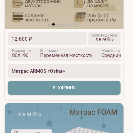
Производитель:
12 600 ₽
Размер, см
Жесткость
Жесткость
М
80X190
Переменная жесткость
Средний
Т
Матрас ARMOS «Oskar»
В КОРЗИНУ