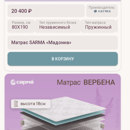
Производитель:
20 400 ₽
Размер, см
Тип пружинного блока
Тип матраса
Жестк
80X190
Независимый
Пружинный
Сре
Матрас SARMA «Мадонна»
В КОРЗИНУ