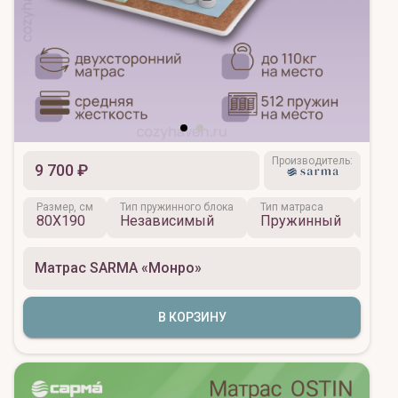
Производитель:
9 700 ₽
Размер, см
Тип пружинного блока
Тип матраса
Жестк
80X190
Независимый
Пружинный
Сре
Матрас SARMA «Монро»
В КОРЗИНУ