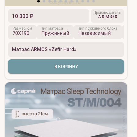
Производитель:
10 300 ₽
Размер, см
Тип матраса
Тип пружинного блока
Матер
70X190
Пружинный
Независимый
Хло
Матрас ARMOS «Zefir Hard»
В КОРЗИНУ