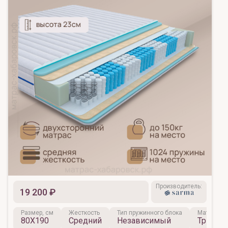
Производитель:
19 200 ₽
Размер, см
Жесткость
Тип пружинного блока
Материал 
80X190
Средний
Независимый
Трикот