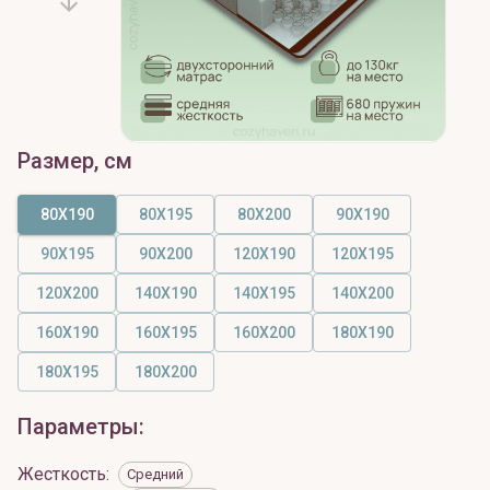
Размер, см
80X190
80X195
80X200
90X190
90X195
90X200
120X190
120X195
120X200
140X190
140X195
140X200
160X190
160X195
160X200
180X190
180X195
180X200
Параметры:
Жесткость
:
Средний